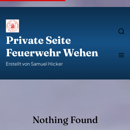
S
k
i
p
t
o
S
e
c
Private Seite
a
o
r
n
c
Feuerwehr Wehen
t
h
M
e
e
n
n
Erstellt von Samuel Hicker
u
t
Nothing Found