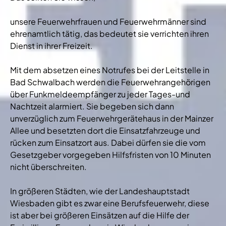
unsere Feuerwehrfrauen und Feuerwehrmänner sind
ehrenamtlich tätig, das bedeutet sie verrichten ihren
Dienst in ihrer Freizeit.
Mit dem absetzen eines Notrufes bei der Leitstelle in
Bad Schwalbach werden die Feuerwehrangehörigen
über Funkmeldeempfänger zu jeder Tages-und
Nachtzeit alarmiert. Sie begeben sich dann
unverzüglich zum Feuerwehrgerätehaus in der Mainzer
Allee und besetzten dort die Einsatzfahrzeuge und
rücken zum Einsatzort aus. Dabei dürfen sie die vom
Gesetzgeber vorgegeben Hilfsfristen von 10 Minuten
nicht überschreiten.
In größeren Städten, wie der Landeshauptstadt
Wiesbaden gibt es zwar eine Berufsfeuerwehr, diese
ist aber bei größeren Einsätzen auf die Hilfe der