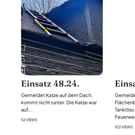
a
g
s
-
N
a
v
i
g
a
Einsatz 48.24.
Eins
t
i
Gemeldet Katze auf dem Dach,
Gemelde
o
kommt nicht runter. Die Katze war
Flächenb
n
auf...
Tanklösc
Feuerweh
52 VIEWS
102 VIEWS