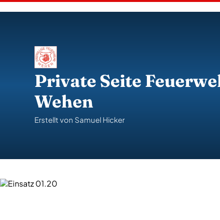
S
k
i
p
t
o
c
o
Private Seite Feuerwe
n
t
Wehen
e
n
t
Erstellt von Samuel Hicker