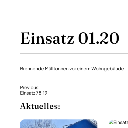
Einsatz 01.20
Brennende Mülltonnen vor einem Wohngebäude.
B
Previous:
Einsatz 78.19
e
i
Aktuelles:
t
r