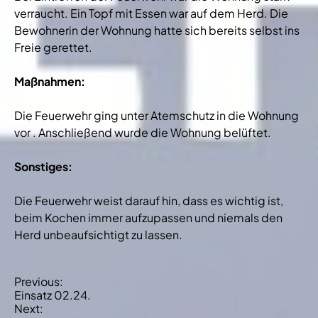
verraucht. Ein Topf mit Essen war auf dem Herd. Die
Bewohnerin der Wohnung hatte sich bereits selbst ins
Freie gerettet.
Maßnahmen:
Die Feuerwehr ging unter Atemschutz in die Wohnung
vor . Anschließend wurde die Wohnung belüftet.
Sonstiges:
Die Feuerwehr weist darauf hin, dass es wichtig ist,
beim Kochen immer aufzupassen und niemals den
Herd unbeaufsichtigt zu lassen.
B
Previous:
Einsatz 02.24.
e
Next: