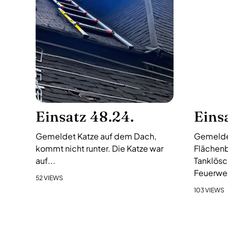
s
-
N
a
v
i
g
a
Einsatz 48.24.
Eins
t
i
Gemeldet Katze auf dem Dach,
Gemelde
o
kommt nicht runter. Die Katze war
Flächenb
n
auf...
Tanklösc
Feuerweh
52 VIEWS
103 VIEWS