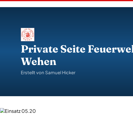
S
k
i
p
t
o
c
o
Private Seite Feuerwe
n
t
Wehen
e
n
t
Erstellt von Samuel Hicker