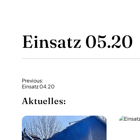
Einsatz 05.20
B
Previous:
Einsatz 04.20
e
i
Aktuelles:
t
r
a
g