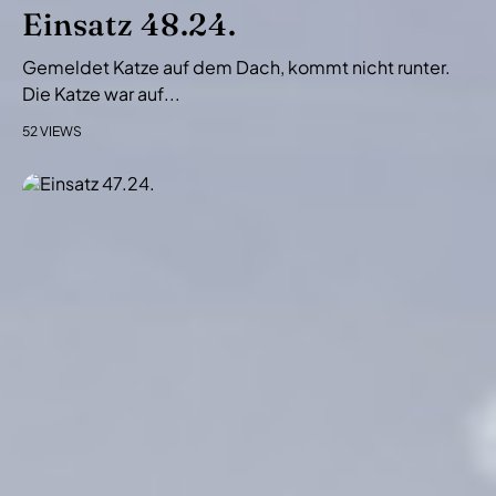
i
Einsatz 48.24.
o
Gemeldet Katze auf dem Dach, kommt nicht runter.
n
Die Katze war auf...
52 VIEWS