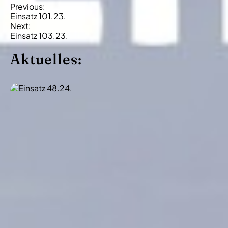
B
Previous:
Einsatz 101.23.
e
Next:
i
Einsatz 103.23.
t
Aktuelles:
r
a
g
s
-
N
a
v
i
g
a
t