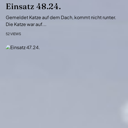
i
Einsatz 48.24.
o
Gemeldet Katze auf dem Dach, kommt nicht runter.
n
Die Katze war auf...
52 VIEWS