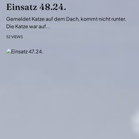
i
Einsatz 48.24.
o
Gemeldet Katze auf dem Dach, kommt nicht runter.
n
Die Katze war auf...
52 VIEWS