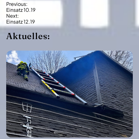
B
Previous:
Einsatz 10.19
e
Next:
i
Einsatz 12.19
t
Aktuelles:
r
a
g
s
-
N
a
v
i
g
a
t