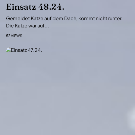
i
Einsatz 48.24.
o
Gemeldet Katze auf dem Dach, kommt nicht runter.
n
Die Katze war auf...
52 VIEWS