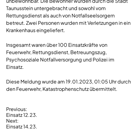
unbewohnbar. Die Bewohner wurden durch die Stadt
Taunusstein untergebracht und sowohl vom
Rettungsdienst als auch von Notfallseelsorgern
betreut. Zwei Personen wurden mit Verletzungen in ein
Krankenhaus eingeliefert.
Insgesamt waren über 100 Einsatzkräfte von
Feuerwehr, Rettungsdienst, Betreuungszug,
Psychosoziale Notfallversorgung und Polizei im
Einsatz.
Diese Meldung wurde am 19.01.2023, 01:05 Uhr durch
den Feuerwehr, Katastrophenschutz übermittelt.
B
Previous:
Einsatz 12.23.
e
Next:
i
Einsatz 14.23.
t