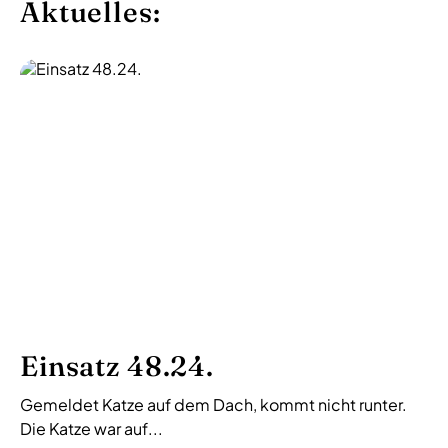
Aktuelles:
r
a
g
s
-
N
a
v
i
g
a
t
i
Einsatz 48.24.
o
Gemeldet Katze auf dem Dach, kommt nicht runter.
n
Die Katze war auf...