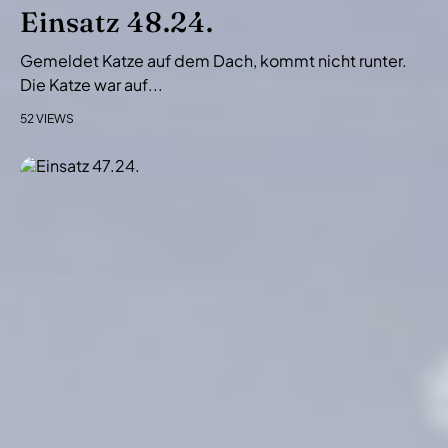
i
Einsatz 48.24.
o
Gemeldet Katze auf dem Dach, kommt nicht runter.
n
Die Katze war auf...
52 VIEWS