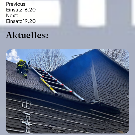
B
Previous:
Einsatz 16.20
e
Next:
i
Einsatz 19.20
t
Aktuelles:
r
a
g
s
-
N
a
v
i
g
a
t