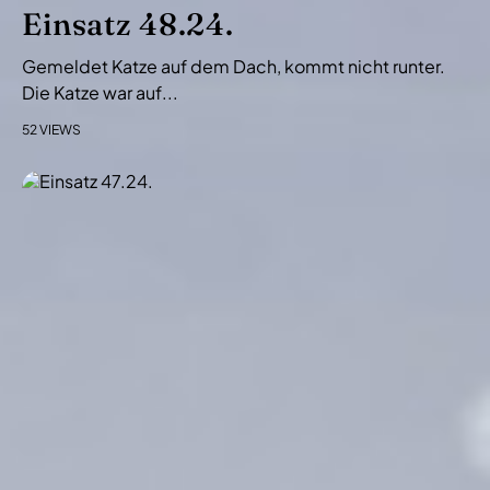
i
Einsatz 48.24.
o
Gemeldet Katze auf dem Dach, kommt nicht runter.
n
Die Katze war auf...
52 VIEWS