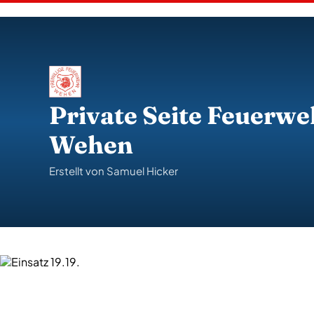
S
k
i
p
t
o
c
o
Private Seite Feuerwe
n
t
Wehen
e
n
t
Erstellt von Samuel Hicker