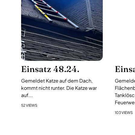
s
-
N
a
v
i
g
a
Einsatz 48.24.
Eins
t
i
Gemeldet Katze auf dem Dach,
Gemelde
o
kommt nicht runter. Die Katze war
Flächenb
n
auf...
Tanklösc
Feuerweh
52 VIEWS
103 VIEWS