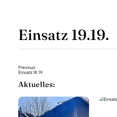
Einsatz 19.19.
B
Previous:
Einsatz 18.19
e
i
Aktuelles:
t
r
a
g