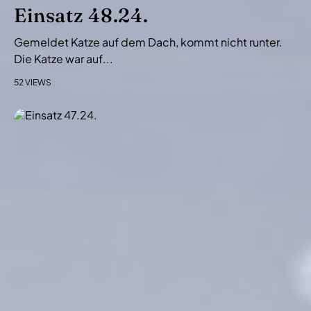
i
Einsatz 48.24.
o
Gemeldet Katze auf dem Dach, kommt nicht runter.
n
Die Katze war auf...
52 VIEWS