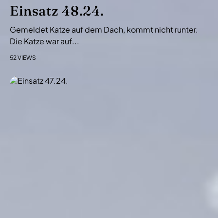
i
Einsatz 48.24.
o
Gemeldet Katze auf dem Dach, kommt nicht runter.
n
Die Katze war auf...
52 VIEWS