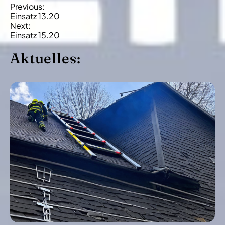
B
Previous:
Einsatz 13.20
e
Next:
i
Einsatz 15.20
t
Aktuelles:
r
a
g
s
-
N
a
v
i
g
a
t