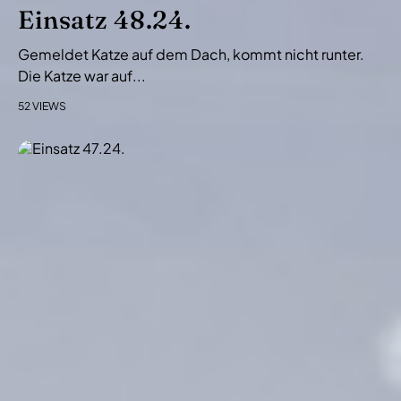
i
Einsatz 48.24.
o
Gemeldet Katze auf dem Dach, kommt nicht runter.
n
Die Katze war auf...
52 VIEWS