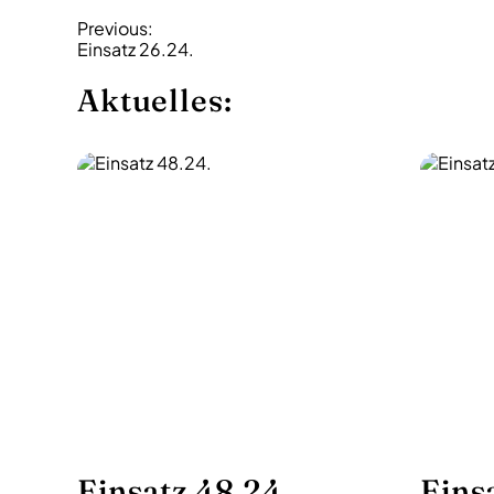
B
Previous:
Einsatz 26.24.
e
i
Aktuelles:
t
r
a
g
s
-
N
a
v
i
g
a
Einsatz 48.24.
Eins