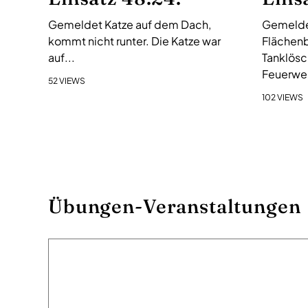
t
i
Gemeldet Katze auf dem Dach,
Gemelde
o
kommt nicht runter. Die Katze war
Flächenb
n
auf...
Tanklösc
Feuerweh
52 VIEWS
102 VIEWS
Übungen-Veranstaltungen