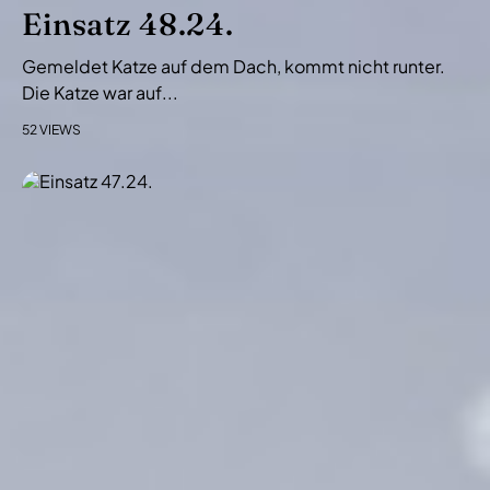
i
Einsatz 48.24.
o
Gemeldet Katze auf dem Dach, kommt nicht runter.
n
Die Katze war auf...
52 VIEWS