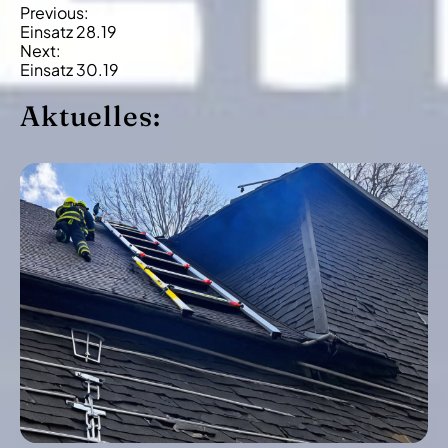
B
Previous:
Einsatz 28.19
e
Next:
i
Einsatz 30.19
t
Aktuelles:
r
a
g
s
-
N
a
v
i
g
a
t