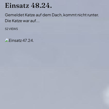
i
Einsatz 48.24.
o
Gemeldet Katze auf dem Dach, kommt nicht runter.
n
Die Katze war auf...
52 VIEWS