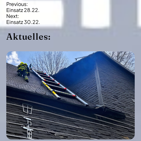
B
Previous:
Einsatz 28.22.
e
Next:
i
Einsatz 30.22.
t
Aktuelles:
r
a
g
s
-
N
a
v
i
g
a
t