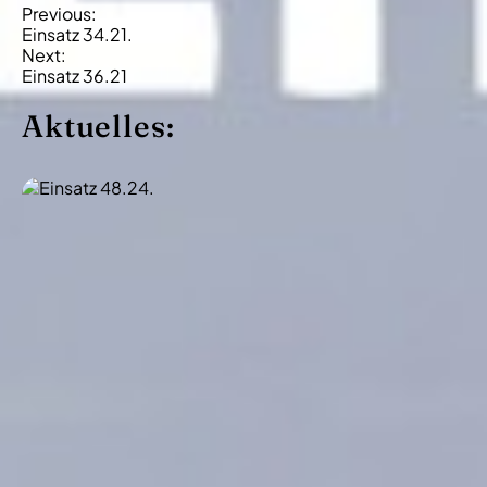
B
Previous:
Einsatz 34.21.
e
Next:
i
Einsatz 36.21
t
Aktuelles:
r
a
g
s
-
N
a
v
i
g
a
t