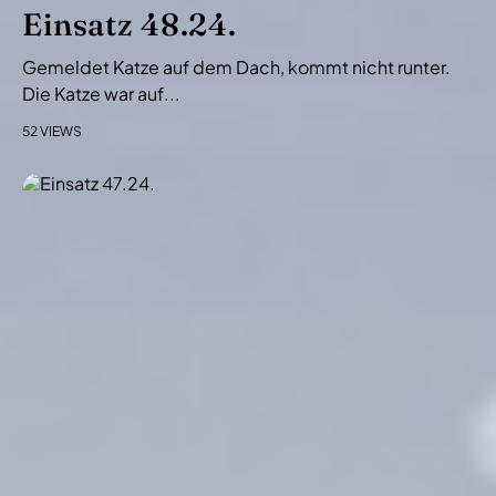
i
Einsatz 48.24.
o
Gemeldet Katze auf dem Dach, kommt nicht runter.
n
Die Katze war auf...
52 VIEWS