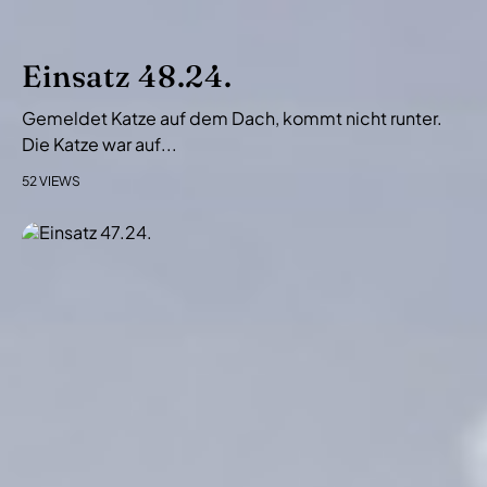
a
t
i
Einsatz 48.24.
o
Gemeldet Katze auf dem Dach, kommt nicht runter.
n
Die Katze war auf...
52 VIEWS