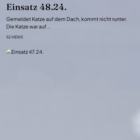
i
Einsatz 48.24.
o
Gemeldet Katze auf dem Dach, kommt nicht runter.
n
Die Katze war auf...
52 VIEWS