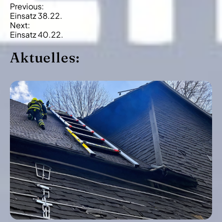
B
Previous:
Einsatz 38.22.
e
Next:
i
Einsatz 40.22.
t
Aktuelles:
r
a
g
s
-
N
a
v
i
g
a
t