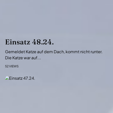
v
i
g
a
t
i
Einsatz 48.24.
o
Gemeldet Katze auf dem Dach, kommt nicht runter.
n
Die Katze war auf...
52 VIEWS