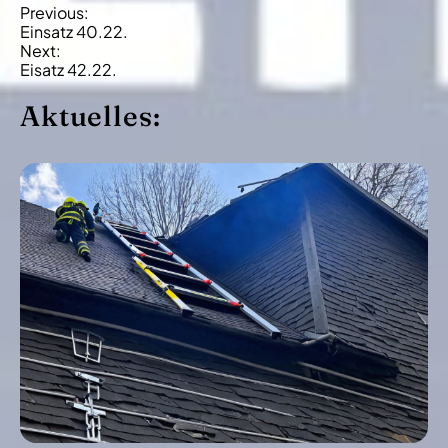
B
Previous:
Einsatz 40.22.
e
Next:
i
Eisatz 42.22.
t
Aktuelles:
r
a
g
s
-
N
a
v
i
g
a
t