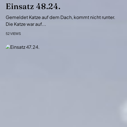
i
Einsatz 48.24.
o
Gemeldet Katze auf dem Dach, kommt nicht runter.
n
Die Katze war auf...
52 VIEWS