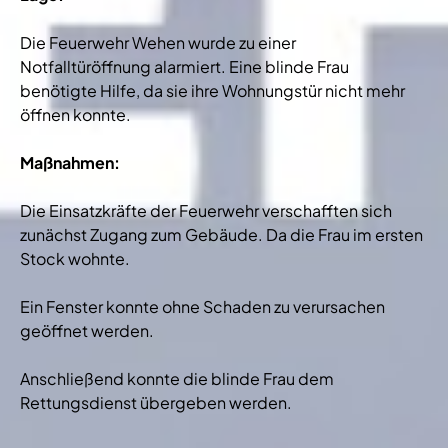
Die Feuerwehr Wehen wurde zu einer
Notfalltüröffnung alarmiert. Eine blinde Frau
benötigte Hilfe, da sie ihre Wohnungstür nicht mehr
öffnen konnte.
Maßnahmen:
Die Einsatzkräfte der Feuerwehr verschafften sich
zunächst Zugang zum Gebäude. Da die Frau im ersten
Stock wohnte.
Ein Fenster konnte ohne Schaden zu verursachen
geöffnet werden.
Anschließend konnte die blinde Frau dem
Rettungsdienst übergeben werden.