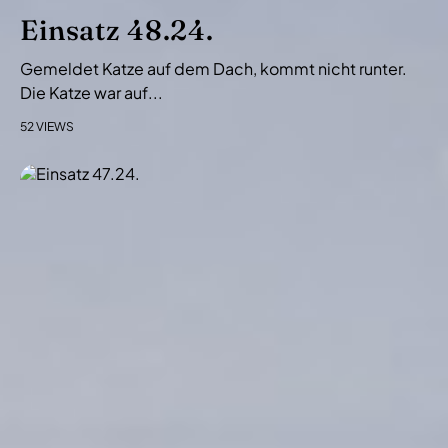
i
Einsatz 48.24.
o
Gemeldet Katze auf dem Dach, kommt nicht runter.
n
Die Katze war auf...
52 VIEWS