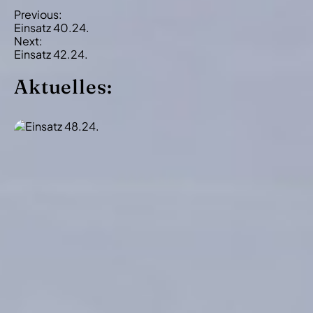
B
Previous:
Einsatz 40.24.
e
Next:
i
Einsatz 42.24.
t
Aktuelles:
r
a
g
s
-
N
a
v
i
g
a
t