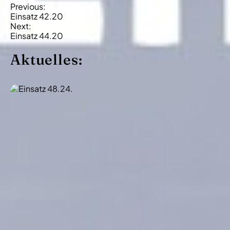
B
Previous:
Einsatz 42.20
e
Next:
i
Einsatz 44.20
t
Aktuelles:
r
a
g
s
-
N
a
v
i
g
a
t