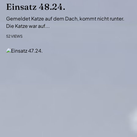
i
Einsatz 48.24.
o
Gemeldet Katze auf dem Dach, kommt nicht runter.
n
Die Katze war auf...
52 VIEWS