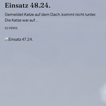
i
Einsatz 48.24.
o
Gemeldet Katze auf dem Dach, kommt nicht runter.
n
Die Katze war auf...
52 VIEWS