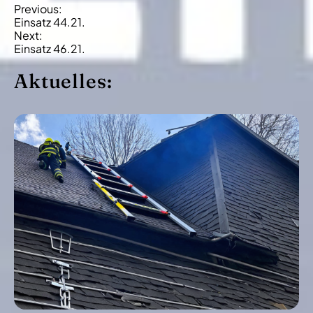
B
Previous:
Einsatz 44.21.
e
Next:
i
Einsatz 46.21.
t
Aktuelles:
r
a
g
s
-
N
a
v
i
g
a
t