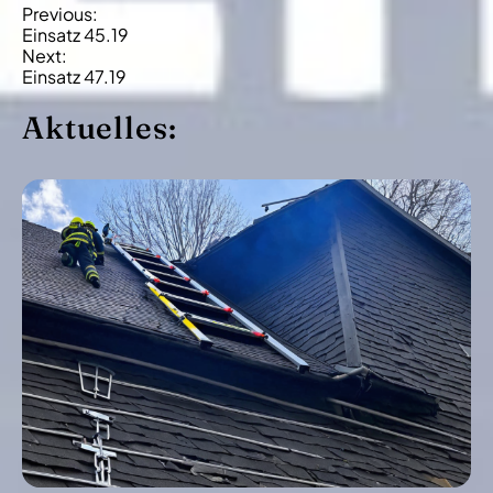
B
Previous:
Einsatz 45.19
e
Next:
i
Einsatz 47.19
t
Aktuelles:
r
a
g
s
-
N
a
v
i
g
a
t