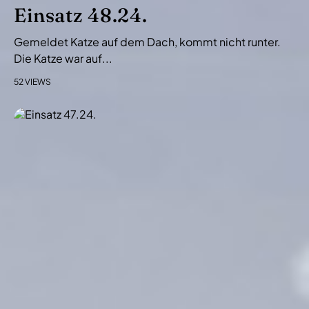
i
Einsatz 48.24.
o
Gemeldet Katze auf dem Dach, kommt nicht runter.
n
Die Katze war auf...
52 VIEWS