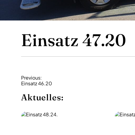
Einsatz 47.20
B
Previous:
Einsatz 46.20
e
i
Aktuelles:
t
r
a
g