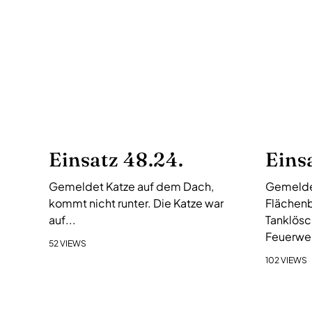
s
-
N
a
v
i
g
a
Einsatz 48.24.
Eins
t
i
Gemeldet Katze auf dem Dach,
Gemelde
o
kommt nicht runter. Die Katze war
Flächenb
n
auf...
Tanklösc
Feuerweh
52 VIEWS
102 VIEWS