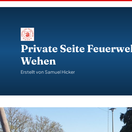
S
k
i
p
t
o
c
o
Private Seite Feuerwe
n
t
Wehen
e
n
t
Erstellt von Samuel Hicker