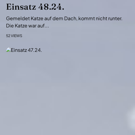
i
Einsatz 48.24.
o
Gemeldet Katze auf dem Dach, kommt nicht runter.
n
Die Katze war auf...
52 VIEWS