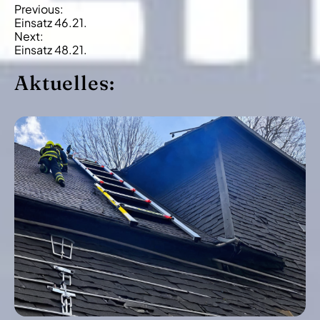
B
Previous:
Einsatz 46.21.
e
Next:
i
Einsatz 48.21.
t
Aktuelles:
r
a
g
s
-
N
a
v
i
g
a
t