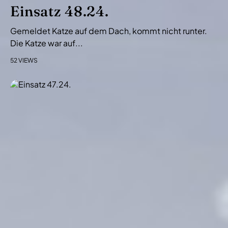
i
Einsatz 48.24.
o
Gemeldet Katze auf dem Dach, kommt nicht runter.
n
Die Katze war auf...
52 VIEWS