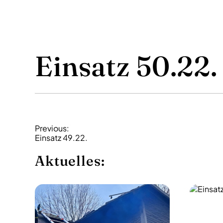
Einsatz 50.22.
B
Previous:
Einsatz 49.22.
e
i
Aktuelles:
t
r
a
g