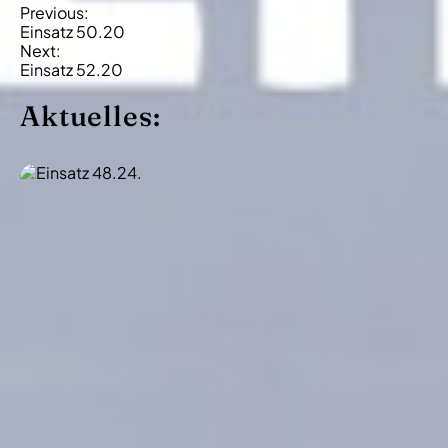
B
Previous:
Einsatz 50.20
e
Next:
i
Einsatz 52.20
t
Aktuelles:
r
a
g
s
-
N
a
v
i
g
a
t