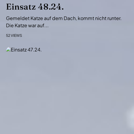
i
Einsatz 48.24.
o
Gemeldet Katze auf dem Dach, kommt nicht runter.
n
Die Katze war auf...
52 VIEWS