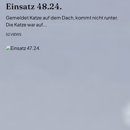
i
Einsatz 48.24.
o
Gemeldet Katze auf dem Dach, kommt nicht runter.
n
Die Katze war auf...
52 VIEWS