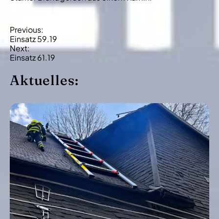
B
Previous:
Einsatz 59.19
e
Next:
i
Einsatz 61.19
t
Aktuelles:
r
a
g
s
-
N
a
v
i
g