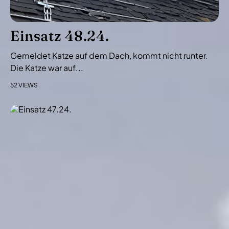
a
t
i
Einsatz 48.24.
o
Gemeldet Katze auf dem Dach, kommt nicht runter.
n
Die Katze war auf...
52 VIEWS