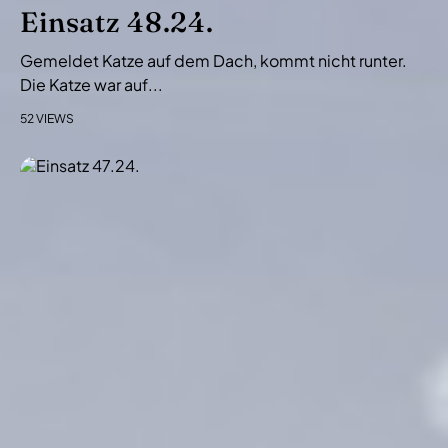
i
Einsatz 48.24.
o
Gemeldet Katze auf dem Dach, kommt nicht runter.
n
Die Katze war auf...
52 VIEWS