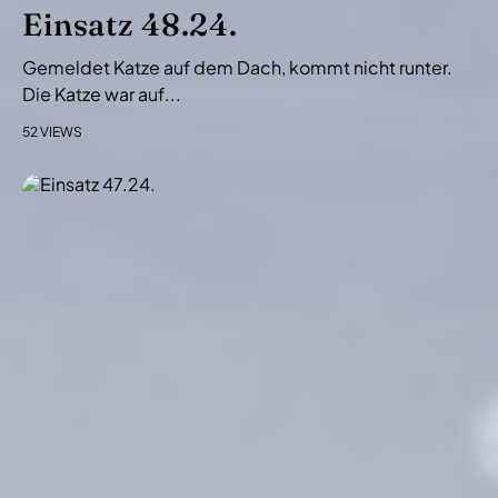
i
Einsatz 48.24.
o
Gemeldet Katze auf dem Dach, kommt nicht runter.
n
Die Katze war auf...
52 VIEWS