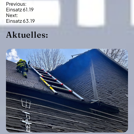
B
Previous:
Einsatz 61.19
e
Next:
i
Einsatz 63.19
t
Aktuelles:
r
a
g
s
-
N
a
v
i
g
a
t