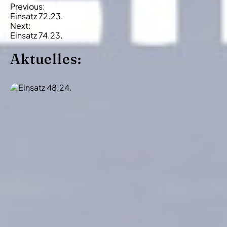
B
Previous:
Einsatz 72.23.
e
Next:
i
Einsatz 74.23.
t
Aktuelles:
r
a
g
s
-
N
a
v
i
g
a
t