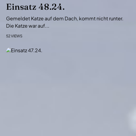
i
Einsatz 48.24.
o
Gemeldet Katze auf dem Dach, kommt nicht runter.
n
Die Katze war auf...
52 VIEWS