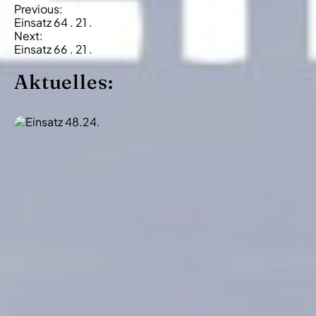
B
Previous:
Einsatz 64 . 21 .
e
Next:
i
Einsatz 66 . 21 .
t
Aktuelles:
r
a
g
s
-
N
a
v
i
g
a
t