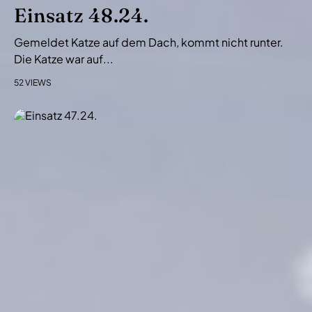
i
Einsatz 48.24.
o
Gemeldet Katze auf dem Dach, kommt nicht runter.
n
Die Katze war auf...
52 VIEWS