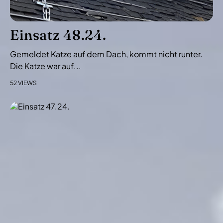
a
t
i
Einsatz 48.24.
o
Gemeldet Katze auf dem Dach, kommt nicht runter.
n
Die Katze war auf...
52 VIEWS