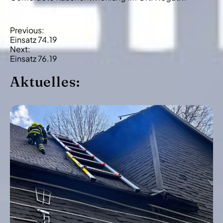
B
Previous:
Einsatz 74.19
e
Next:
i
Einsatz 76.19
t
Aktuelles:
r
a
g
s
-
N
a
v
i
g