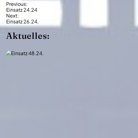
B
Previous:
Einsatz 24.24
e
Next:
i
Einsatz 26.24.
t
Aktuelles:
r
a
g
s
-
N
a
v
i
g
a
t