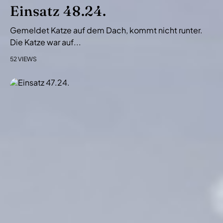
i
Einsatz 48.24.
o
Gemeldet Katze auf dem Dach, kommt nicht runter.
n
Die Katze war auf...
52 VIEWS