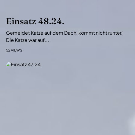
a
t
i
Einsatz 48.24.
o
Gemeldet Katze auf dem Dach, kommt nicht runter.
n
Die Katze war auf...
52 VIEWS