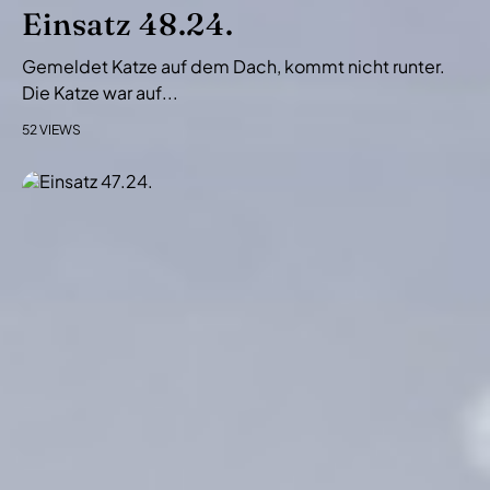
i
Einsatz 48.24.
o
Gemeldet Katze auf dem Dach, kommt nicht runter.
n
Die Katze war auf...
52 VIEWS