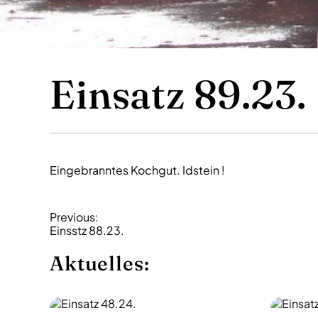
Einsatz 89.23.
Eingebranntes Kochgut. Idstein !
B
Previous:
Einsstz 88.23.
e
i
Aktuelles:
t
r