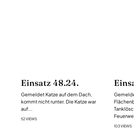
a
g
s
-
N
a
v
i
g
a
Einsatz 48.24.
Eins
t
i
Gemeldet Katze auf dem Dach,
Gemelde
o
kommt nicht runter. Die Katze war
Flächenb
n
auf...
Tanklösc
Feuerweh
52 VIEWS
103 VIEWS