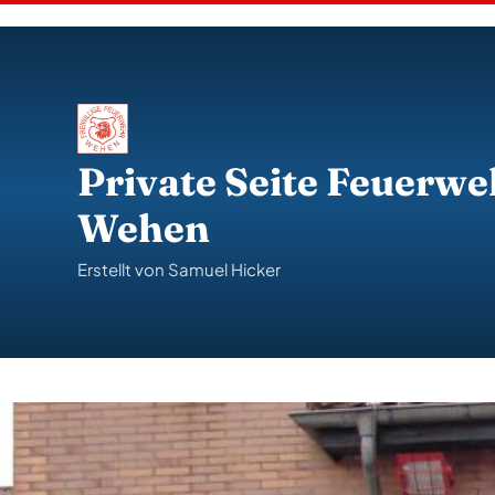
S
k
i
p
t
o
c
o
Private Seite Feuerwe
n
t
Wehen
e
n
t
Erstellt von Samuel Hicker