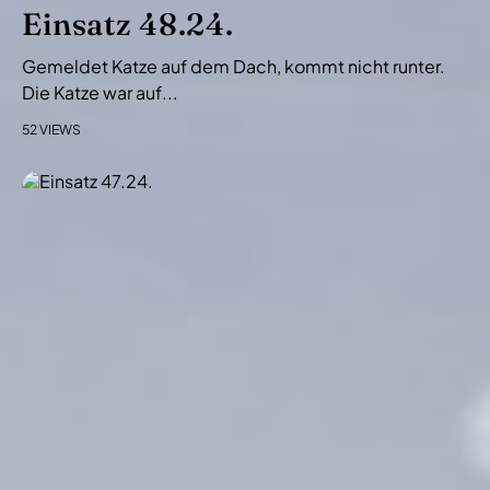
i
Einsatz 48.24.
o
Gemeldet Katze auf dem Dach, kommt nicht runter.
n
Die Katze war auf...
52 VIEWS