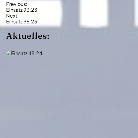
B
Previous:
Einsatz 93.23.
e
Next:
i
Einsatz 95.23.
t
Aktuelles:
r
a
g
s
-
N
a
v
i
g
a
t