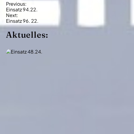
B
Previous:
Einsatz 94.22.
e
Next:
i
Einsatz 96. 22.
t
Aktuelles:
r
a
g
s
-
N
a
v
i
g
a
t