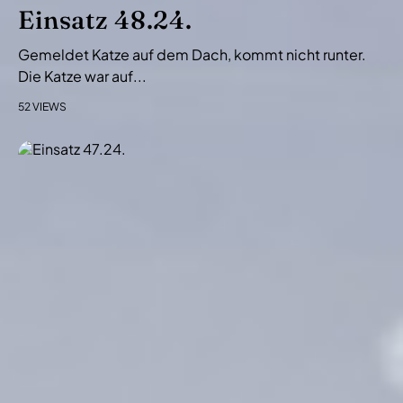
i
Einsatz 48.24.
o
Gemeldet Katze auf dem Dach, kommt nicht runter.
n
Die Katze war auf...
52 VIEWS