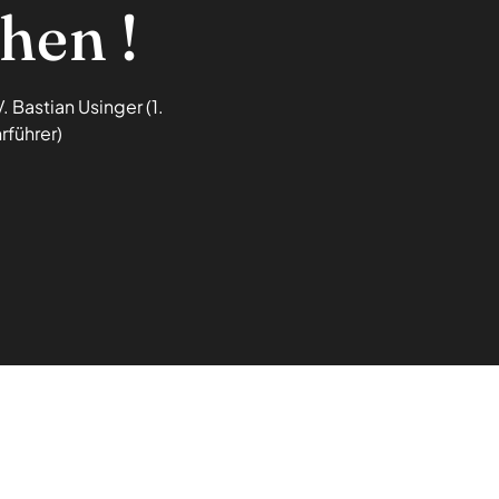
hen !
 Bastian Usinger (1.
rführer)