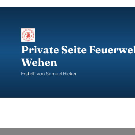
S
k
i
p
t
o
c
o
Private Seite Feuerwe
n
t
Wehen
e
n
t
Erstellt von Samuel Hicker