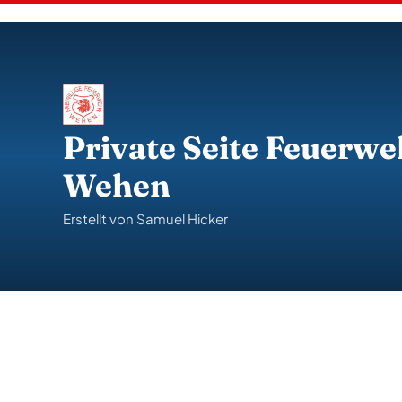
S
k
i
p
t
o
c
o
Private Seite Feuerwe
n
t
Wehen
e
n
t
Erstellt von Samuel Hicker