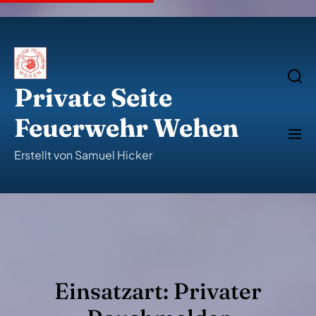
S
k
i
p
t
o
S
e
c
Private Seite
a
o
r
n
c
Feuerwehr Wehen
t
h
M
e
e
n
n
Erstellt von Samuel Hicker
u
t
Einsatzart:
Privater