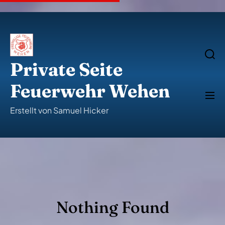
S
k
i
p
t
o
S
e
c
Private Seite
a
o
r
n
c
Feuerwehr Wehen
t
h
M
e
e
n
n
Erstellt von Samuel Hicker
u
t
Nothing Found